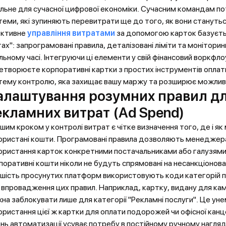
ільне для сучасної цифрової економіки. Сучасним командам пот
теми, які зупиняють перевитрати ще до того, як вони станутьс
ктивне
управління витратами
за допомогою карток базуєть
тах": запрограмовані правила, деталізовані ліміти та моніторин
льному часі. Інтегруючи ці елементи у свій фінансовий воркфлоу
етворюєте корпоративні картки з простих інструментів оплати
тему контролю, яка захищає вашу маржу та розширює можлив
алаштування розумних правил д
екламних витрат (Ad Spend)
шим кроком у контролі витрат є чітке визначення того, де і я
ористані кошти. Програмовані правила дозволяють менедже
ористання карток конкретними постачальниками або галузями
поративні кошти ніколи не будуть спрямовані на несанкціонован
ьшість просунутих платформ використовують коди категорій 
 впровадження цих правил. Наприклад, картку, видану для кампа
на заблокувати лише для категорії "Рекламні послуги". Це у
ористання цієї ж картки для оплати подорожей чи офісної канце
ень автоматизації усуває потребу в постійному ручному нагля