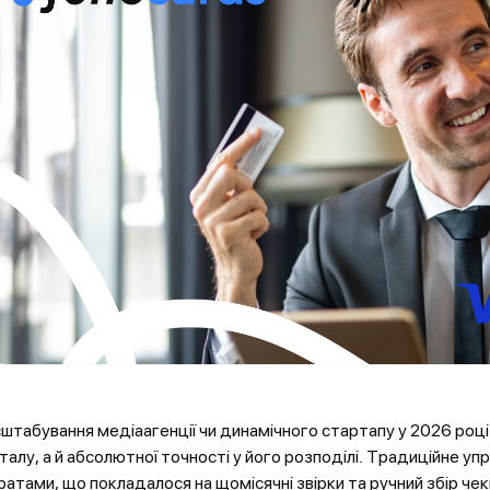
штабування медіаагенції чи динамічного стартапу у 2026 році
італу, а й абсолютної точності у його розподілі. Традиційне уп
ратами, що покладалося на щомісячні звірки та ручний збір чек