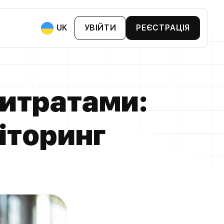
UK
УВІЙТИ
РЕЄСТРАЦІЯ
ями:
 Та BNPL
витратами:
втопарком
хтами
анії
ніторинг
Та Бонусні Картки
ви Та Біржі
артки Лояльності