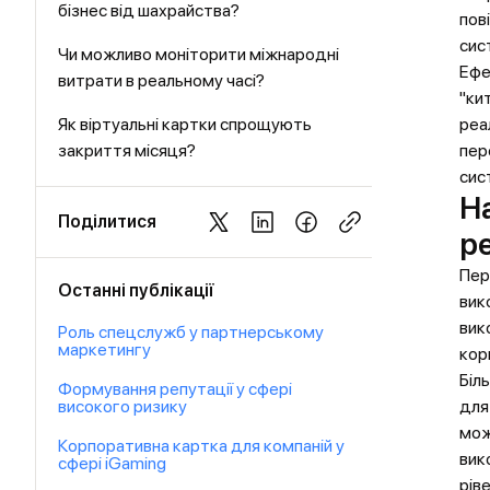
бізнес від шахрайства?
пов
сис
Чи можливо моніторити міжнародні
Ефе
витрати в реальному часі?
"ки
Як віртуальні картки спрощують
реа
закриття місяця?
пер
сис
Н
Поділитися
р
Пер
Останні публікації
вик
вик
Роль спецслужб у партнерському
маркетингу
кор
Біл
Формування репутації у сфері
високого ризику
для
мож
Корпоративна картка для компаній у
вик
сфері iGaming
рів