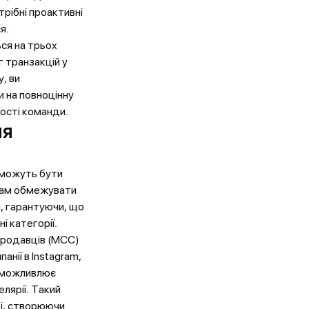
рібні проактивні
я.
ся на трьох
г транзакцій у
, ви
 на повноцінну
ості команди.
ля
к можуть бути
рам обмежувати
, гарантуючи, що
і категорії.
продавців (MCC)
нії в Instagram,
неможливлює
лярії. Такий
ді, створюючи