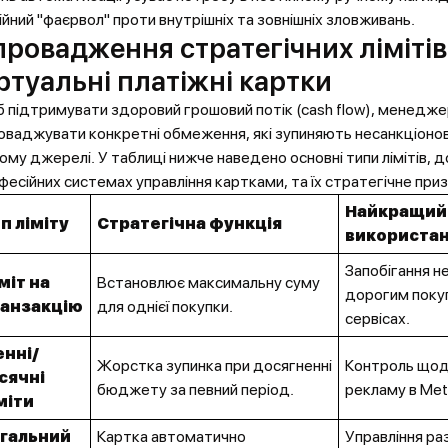
ійний "фаєрвол" проти внутрішніх та зовнішніх зловживань.
провадження стратегічних лімітів
ртуальні платіжні картки
 підтримувати здоровий грошовий потік (cash flow), менедже
оваджувати конкретні обмеження, які зупиняють несанкціонов
ому джерелі. У таблиці нижче наведено основні типи лімітів, д
фесійних системах управління картками, та їх стратегічне при
Найкращий
п ліміту
Стратегічна функція
використа
Запобігання н
міт на
Встановлює максимальну суму
дорогим поку
анзакцію
для однієї покупки.
сервісах.
нні/
Жорстка зупинка при досягненні
Контроль щод
сячні
бюджету за певний період.
рекламу в Met
міти
гальний
Картка автоматично
Управління ра