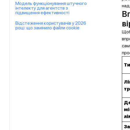
Модель функціонування штучного
над
інтелекту для агентств з
В
підвищення ефективності
ві
Відстеження користувачів у 2026
році: що замінило файли cookie
Щоб
впр
сам
про
Ти
Лі
тр
Де
мі
лі
За