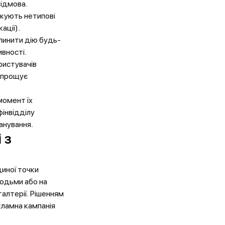
відмова.
кують нетипові
ації).
пинити дію будь-
ивності.
ристувачів
спрощує
момент їх
фінвідділу
ланування.
 з
диної точки
людьми або на
галтерії. Рішенням
кламна кампанія