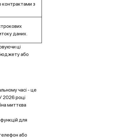
о контрактами з
.
строкових
итоку даних.
овуючи ці
 бюджету або
льному часі - це
У 2026 році
ібна миттєва
 функцій для
телефон або