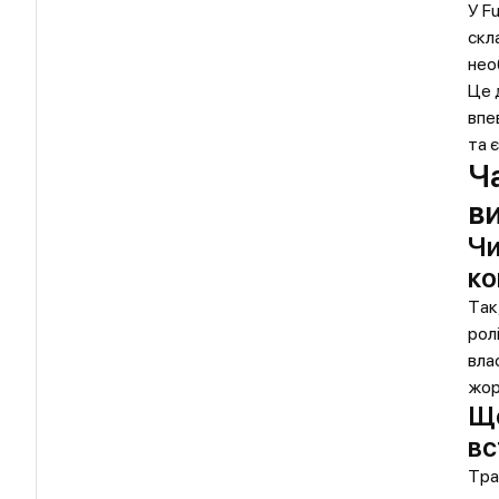
У F
скл
нео
Це 
впе
та 
Ч
в
Чи
ко
Так
рол
вла
жор
Що
вс
Тра