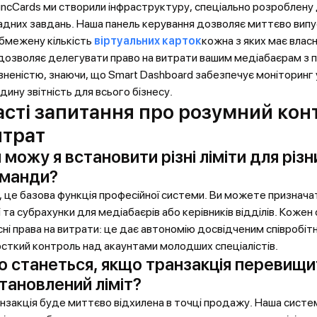
uncCards ми створили інфраструктуру, спеціально розроблену 
адних завдань. Наша панель керування дозволяє миттєво вип
бмежену кількість
віртуальних карток
кожна з яких має власні
дозволяє делегувати право на витрати вашим медіабаєрам з 
вненістю, знаючи, що Smart Dashboard забезпечує моніторинг 
єдину звітність для всього бізнесу.
асті запитання про розумний кон
итрат
 можу я встановити різні ліміти для різн
манди?
, це базова функція професійної системи. Ви можете призначат
і та субрахунки для медіабаєрів або керівників відділів. Коже
сні права на витрати: це дає автономію досвідченим співробіт
сткий контроль над акаунтами молодших спеціалістів.
 станеться, якщо транзакція перевищи
тановлений ліміт?
нзакція буде миттєво відхилена в точці продажу. Наша систе