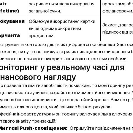
міт
закривається після вичерпання
проєктами аб
ifetime)
загальної суми.
фрілансерами
окування
Обмежує використання картки
Захист довго
лише одним конкретним
підписок від в
ерчанта
продавцем.
інструменти контролю діють як цифрова сітка безпеки. Застос
еження, ви суттєво знижуєте ризик випадкового вичерпання
мисного нецільового використання коштів третіми особами.
оніторинг у реальному часі для
інансового нагляду
о правила та ліміти запобігають помилкам, то моніторинг у реа
 що виявляє та зупиняє шахрайство в момент його виникнення. 
кування банківської виписки - це операційний провал. Вам потр
имість кожного цента, який залишає бізнес-рахунок.
фесійна інфраструктура моніторингу включає кілька ключових
тєвого аналізу транзакцій:
Миттєві Push-сповіщення:
Отримуйте повідомлення на 