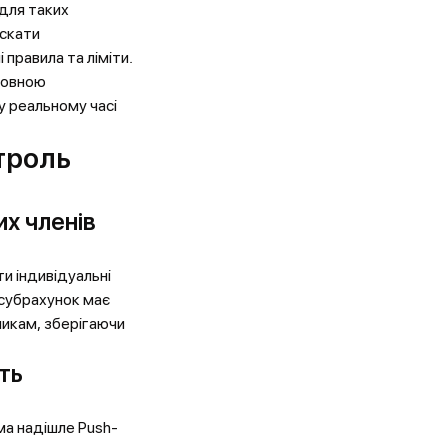
для таких
ускати
 правила та ліміти.
повною
у реальному часі
троль
их членів
и індивідуальні
н субрахунок має
никам, зберігаючи
ть
ма надішле Push-