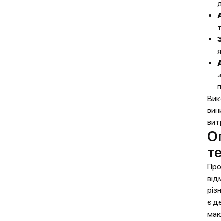
д
т
я
з
п
Вик
вин
вит
О
т
Про
від
різ
є д
маю