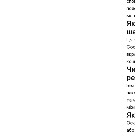
спо
поя
мен
Як
ша
Ця 
Goo
вкр
кош
Чи
ре
Без
зак
та 
між
Як
Оск
або