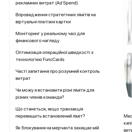
рекламних витрат (Ad Spend)
Впровадження стратегічних лімітів на
віртуальні платіжні картки
Моніторинг у реальному часі для
фінансового нагляду
Оптимізація операційної швидкості з
технологією FuncCards
Часті запитання про розумний контроль
витрат
Чи можу я встановити різні ліміти для
різних членів команди?
Що станеться, якщо транзакція
перевищить встановлений ліміт?
Мас
кап
Як блокування на мерчанта захищає мій
вит