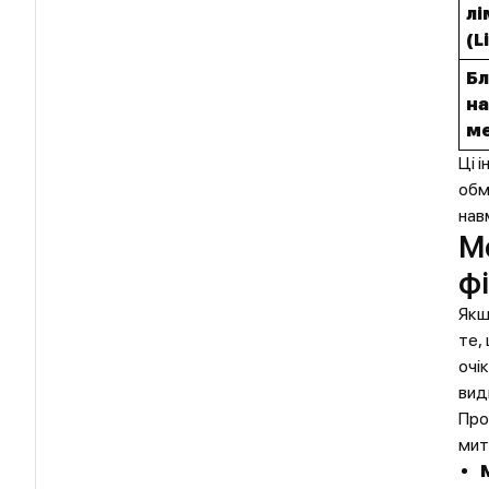
лі
(L
Бл
на
м
Ці 
обм
нав
М
ф
Якщ
те,
очі
вид
Про
мит