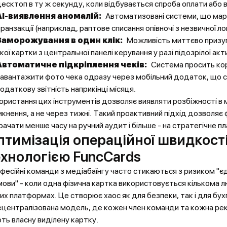
есктоп в ту ж секунду, коли відбувається спроба оплати або 
AI-виявлення аномалій:
Автоматизовані системи, що мар
ранзакції (наприклад, раптове списання опівночі з незвичної лок
Заморожування в один клік:
Можливість миттєво призу
кої картки з центральної панелі керування у разі підозрілої акт
Автоматичне підкріплення чеків:
Система просить ко
авантажити фото чека одразу через мобільний додаток, що 
одаткову звітність наприкінці місяця.
ористання цих інструментів дозволяє виявляти розбіжності в 
икнення, а не через тижні. Такий проактивний підхід дозволяє 
рачати менше часу на ручний аудит і більше - на стратегічне п
птимізація операційної швидкості
ехнологією FuncCards
фесійні команди з медіабаїнгу часто стикаються з ризиком "є
мови" - коли одна фізична картка використовується кількома 
них платформах. Це створює хаос як для безпеки, так і для бух
ецентралізована модель, де кожен член команди та кожна ре
ть власну виділену картку.