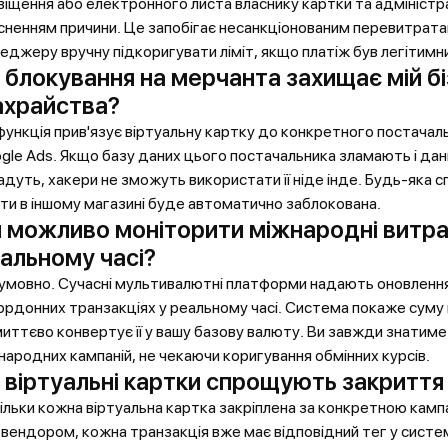
віщення або електронного листа власнику картки та адміністр
сненням причини. Це запобігає несанкціонованим перевитрата
еджеру вручну підкоригувати ліміт, якщо платіж був легітимн
 блокування на мерчанта захищає мій бі
храйства?
функція прив'язує віртуальну картку до конкретного постачал
gle Ads. Якщо базу даних цього постачальника зламають і дані
адуть, хакери не зможуть використати її ніде інде. Будь-яка 
ти в іншому магазині буде автоматично заблокована.
 можливо моніторити міжнародні витра
альному часі?
умовно. Сучасні мультивалютні платформи надають оновлення 
ордонних транзакціях у реальному часі. Система покаже суму 
миттєво конвертує її у вашу базову валюту. Ви завжди знатиме
народних кампаній, не чекаючи коригування обмінних курсів.
 віртуальні картки спрощують закриття
ільки кожна віртуальна картка закріплена за конкретною камп
 вендором, кожна транзакція вже має відповідний тег у систем