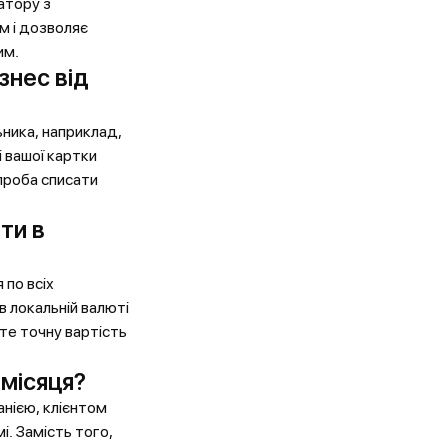
атору з
м і дозволяє
им.
знес від
ьника, наприклад,
 вашої картки
спроба списати
ти в
по всіх
в локальній валюті
те точну вартість
 місяця?
анією, клієнтом
і. Замість того,