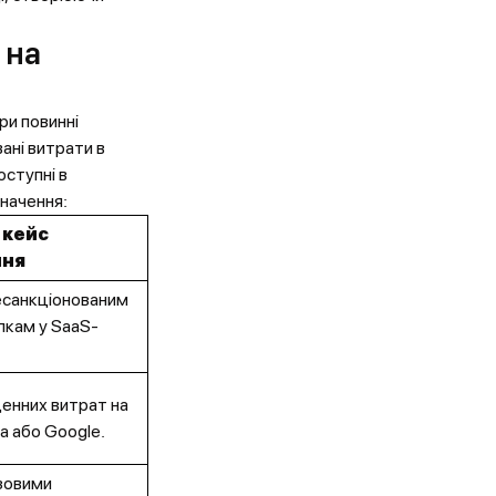
 на
ри повинні
ані витрати в
оступні в
значення:
 кейс
ння
есанкціонованим
пкам у SaaS-
енних витрат на
a або Google.
зовими