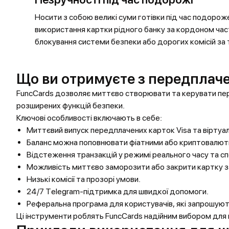
Носити з собою великі суми готівки під час подорож
використання картки рідного банку за кордоном ча
блокування системи безпеки або дорогих комісій за 
Що ви отримуєте з передплач
FuncCards дозволяє миттєво створювати та керувати пер
розширених функцій безпеки.
Ключові особливості включають в себе:
Миттєвий випуск передплачених карток Visa та віртуа
Баланс можна поповнювати фіатними або криптовалют
Відстеження транзакцій у режимі реального часу та с
Можливість миттєво заморозити або закрити картку з
Низькі комісії та прозорі умови.
24/7 Telegram-підтримка для швидкої допомоги.
Реферальна програма для користувачів, які запрошуют
Ці інструменти роблять FuncCards надійним вибором для ма