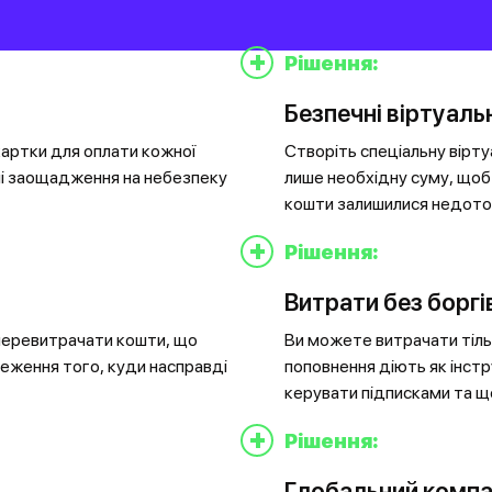
+
Рішення:
Безпечні віртуаль
картки для оплати кожної
Створіть спеціальну віртуа
аші заощадження на небезпеку
лише необхідну суму, щоб 
кошти залишилися недото
+
Рішення:
Витрати без боргі
перевитрачати кошти, що
Ви можете витрачати тіль
теження того, куди насправді
поповнення діють як інс
керувати підписками та щ
+
Рішення:
Глобальний комп