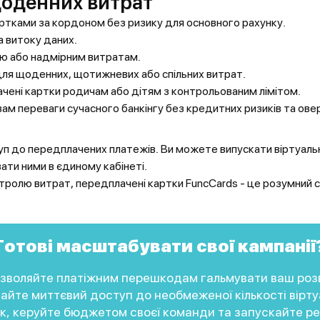
оденних витрат
тками за кордоном без ризику для основного рахунку.
а витоку даних.
ю або надмірним витратам.
для щоденних, щотижневих або спільних витрат.
ені картки родичам або дітям з контрольованим лімітом.
ам переваги сучасного банкінгу без кредитних ризиків та ов
уп до передплачених платежів. Ви можете випускати віртуальні 
ати ними в єдиному кабінеті.
нтролю витрат, передплачені картки FuncCards - це розумний 
Готові масштабувати свої кампанії
зволяйте платіжним перешкодам гальмувати ваш роз
айте миттєвий доступ до необмеженої кількості вірту
к, керуйте бюджетом своєї команди та запускайте р