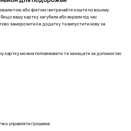
овалютою або фіатом і витрачайте кошти по всьому
. Якщо вашу картку загубили або вкрали під час
єво заморозити її в додатку та випустити нову за
ожну картку можна поповнювати та захищати за допомогою
нучко управляти грошима.