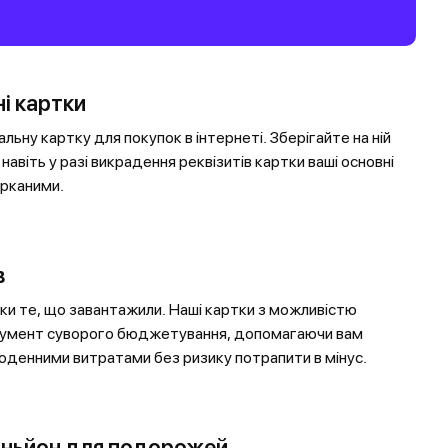
ні картки
льну картку для покупок в інтернеті. Зберігайте на ній
навіть у разі викрадення реквізитів картки ваші основні
рканими.
в
ки те, що завантажили. Наші картки з можливістю
трумент суворого бюджетування, допомагаючи вам
оденними витратами без ризику потрапити в мінус.
аньйон для подорожей