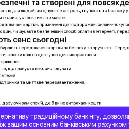
безпечні та створені для повсякд
ентів для людей, які цінують контроль, гнучкість та безпеку 
 і користуєтесь тим, що маєте.
ередплачені картки, призначені для подорожей, онлайн-покупо
дині, чи шукаєте безпечніший спосіб оплати в Інтернеті, пер
ть сенс сьогодні
ирають передплачені картки за безпеку та зручність. Передп
ати, скільки коштів доступно для використання.
і рішення:
 те, що плануєте використовувати.
латежів.
підтримка та миттєве перезавантаження.
 даруючи вам спокій, де б ви не витрачали кошти.
ернативу традиційному банкінгу, дозволяю
ж вашим основним банківським рахунком т