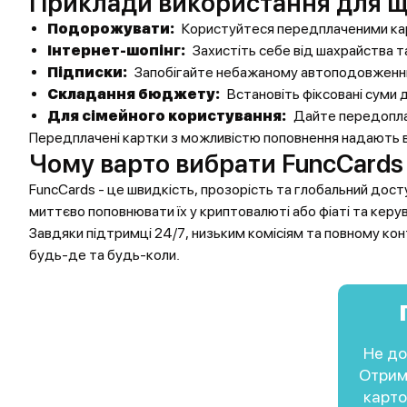
Приклади використання для щ
Подорожувати:
Користуйтеся передплаченими кар
Інтернет-шопінг:
Захистіть себе від шахрайства т
Підписки:
Запобігайте небажаному автоподовженн
Складання бюджету:
Встановіть фіксовані суми 
Для сімейного користування:
Дайте передоплач
Передплачені картки з можливістю поповнення надають в
Чому варто вибрати FuncCards
FuncCards - це швидкість, прозорість та глобальний дост
миттєво поповнювати їх у криптовалюті або фіаті та керув
Завдяки підтримці 24/7, низьким комісіям та повному ко
будь-де та будь-коли.
Не до
Отрим
карто