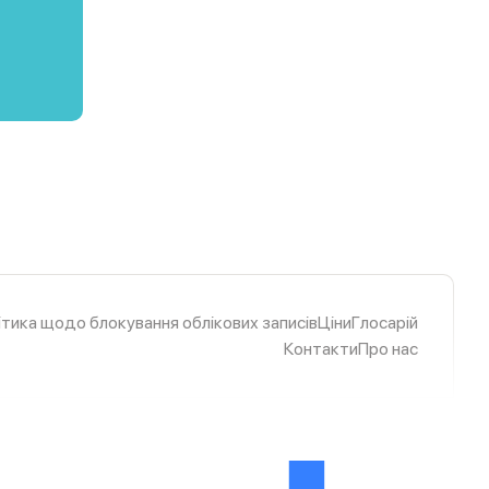
ітика щодо блокування облікових записів
Ціни
Глосарій
Контакти
Про нас