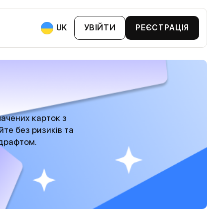
UK
УВІЙТИ
РЕЄСТРАЦІЯ
ями:
 Та BNPL
втопарком
хтами
ачених карток з
анії
йте без ризиків та
рдрафтом.
Та Бонусні Картки
ви Та Біржі
артки Лояльності