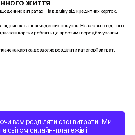
енного життя
у щоденних витратах. На відміну від кредитних карток,
к, підписок та повсякденних покупок. Незалежно від того,
едплачені картки роблять це простим і передбачуваним.
лачена картка дозволяє розділити категорії витрат,
чи вам розділяти свої витрати. Ми
а світом онлайн-платежів і