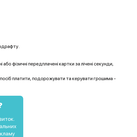
ердрафту.
або фізичні передплачені картки за лічені секунди,
спосіб платити, подорожувати та керувати грошима -
?
виток.
альних
екламу