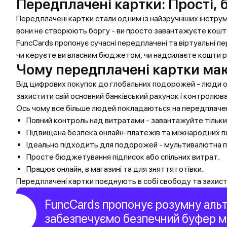
Передплачені картки: Прості, 
Передплачені картки стали одним із найзручніших інструм
вони не створюють боргу - ви просто завантажуєте кошти
FuncCards пропонує сучасні передплачені та віртуальні п
чи керуєте ви власним бюджетом, чи надсилаєте кошти ро
Чому передплачені картки маю
Від цифрових покупок до глобальних подорожей - люди об
захистити свій основний банківський рахунок і контролюв
Ось чому все більше людей покладаються на передплачен
Повний контроль над витратами - завантажуйте тільки
Підвищена безпека онлайн-платежів та міжнародних п
Ідеально підходить для подорожей - мультивалютна 
Просте бюджетування підписок або спільних витрат.
Працює онлайн, в магазині та для зняття готівки.
Передплачені картки поєднують в собі свободу та захист,
FuncCards пропонує розумну альт
забезпечуємо безпечний буфер мі