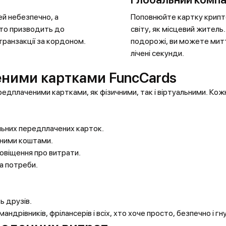
ей небезпечно, а
Поповнюйте картку крипт
сто призводить до
світу, як місцевий житель
транзакції за кордоном.
подорожі, ви можете митт
лічені секунди.
еними картками FuncCards
едплаченими картками, як фізичними, так і віртуальними. К
льних передплачених карток.
ними коштами.
повіщення про витрати.
а потреби.
ь друзів.
ндрівників, фрілансерів і всіх, хто хоче просто, безпечно і г