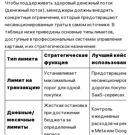
Чтобы поддерживать здоровый денежный поток
(денежный поток), менеджеры должны внедрять
конкретные ограничения, которые предотвращают
несанкционированные траты в самом источнике. В
таблице ниже приведены основные типы лимитов,
доступные в профессиональных системах управления
картами, и их стратегическое назначение:
Стратегическая
Лучший кейс
Тип лимита
функция
использования
Устанавливает
Предотвращение
Лимит на
максимальный
несанкционированн
транзакцию
порог для одной
дорогих покупок в
покупки.
SaaS-сервисах.
Жесткая остановка
Контроль
Дневные/
при достижении
ежедневных
месячные
бюджета за
расходов на рекла
лимиты
определенный
в Meta или Google.
период.