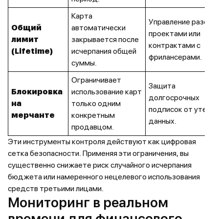
Карта
Управление разовы
Общий
автоматически
проектами или
лимит
закрывается после
контрактами с
(Lifetime)
исчерпания общей
фрилансерами.
суммы.
Ограничивает
Защита
Блокировка
использование карт
долгосрочных
на
только одним
подписок от утечек
мерчанте
конкретным
данных.
продавцом.
Эти инструменты контроля действуют как цифровая
сетка безопасности. Применяя эти ограничения, вы
существенно снижаете риск случайного исчерпания
бюджета или намеренного нецелевого использования
средств третьими лицами.
Мониторинг в реальном
времени для финансового