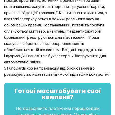
Процес простий і ефективний. Бронювання або запит
постачальника запускає створення віртуальної картки,
прив'язаної до цієї транзакції. Кошти завантажуються, а
платежі авторизуються в режимі реального часу на
основі ваших правил. Постачальники, готелі та послуги
оплачуються миттєво, а квитанції та ідентифікатори
бронювання реєструються для відстеження. У разі
скасування бронювання, повернення коштів
обробляється в тій же системі. Всі дані надходять на
інформаційні панелі та в бухгалтерські інструменти для
автоматичної звірки.
З FuncCards кожна транзакція від бронювання до
розрахунку залишається видимою і під вашим контролем.
Готові масштабувати свої
кампанії?
Не дозволяйте платіжним перешкодам
гальмувати ваш розвиток. Отримайте