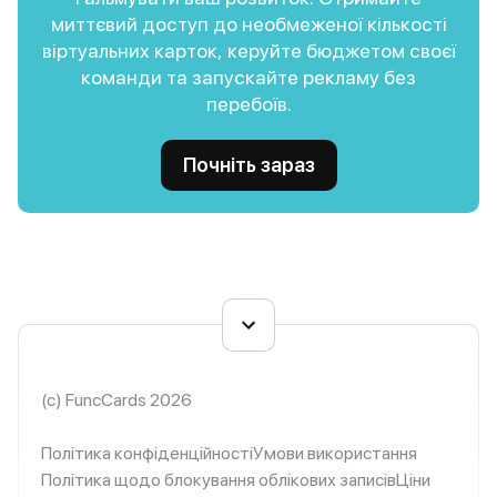
миттєвий доступ до необмеженої кількості
віртуальних карток, керуйте бюджетом своєї
команди та запускайте рекламу без
перебоїв.
Почніть зараз
(c) FuncCards 2026
Політика конфіденційності
Умови використання
Політика щодо блокування облікових записів
Ціни