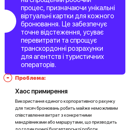
процес, призначаючи унікальні
віртуальні картки для кожного
бронювання. Це забезпечує
точне відстеження, усуває
перевитрати та спрощує
транскордонні розрахунки
для агентств і туристичних
операторів.
-
Проблема:
Хаос примирення
Використання єдиного корпоративного рахунку
для тисяч бронювань робить майже неможливим
співставлення витрат з конкретними
мандрівниками або маршрутами, що призводить
до годин ручної бухгалтерської роботи.