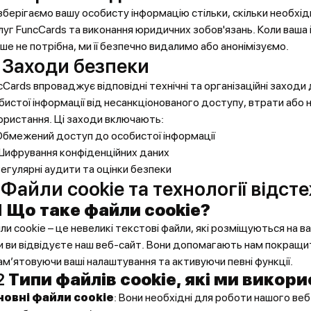
зберігаємо вашу особисту інформацію стільки, скільки необхі
луг FuncCards та виконання юридичних зобов'язань. Коли ваша
ьше не потрібна, ми її безпечно видалимо або анонімізуємо.
. Заходи безпеки
сCards впроваджує відповідні технічні та організаційні заходи
бистої інформації від несанкціонованого доступу, втрати або
ористання. Ці заходи включають:
бмежений доступ до особистої інформації
Шифрування конфіденційних даних
егулярні аудити та оцінки безпеки
 Файли cookie та технології відс
1
Що таке файли cookie?
ли cookie – це невеликі текстові файли, які розміщуються на в
и ви відвідуєте наш веб-сайт. Вони допомагають нам покращи
ам’ятовуючи ваші налаштування та активуючи певні функції.
2
Типи файлів cookie, які ми викор
новні файли cookie
: Вони необхідні для роботи нашого веб