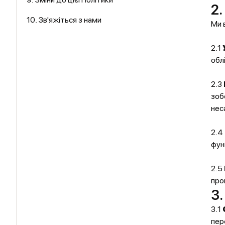
2
10. Зв'яжіться з нами
Ми 
2.1
обл
2.3
зоб
нес
2.4
фун
2.5
проп
3
3.1
пер