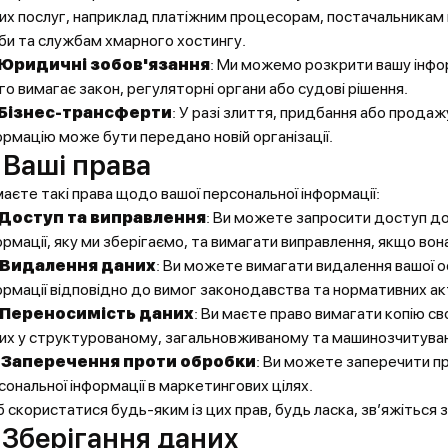
их послуг, наприклад платіжним процесорам, постачальника
би та службам хмарного хостингу.
Юридичні зобов'язання
: Ми можемо розкрити вашу інфо
го вимагає закон, регуляторні органи або судові рішення.
Бізнес-трансферти
: У разі злиття, придбання або продаж
ормацію може бути передано новій організації.
 Ваші права
маєте такі права щодо вашої персональної інформації:
Доступ та виправлення
: Ви можете запросити доступ до
ормації, яку ми зберігаємо, та вимагати виправлення, якщо вон
Видалення даних
: Ви можете вимагати видалення вашої о
ормації відповідно до вимог законодавства та нормативних акт
Переносимість даних
: Ви маєте право вимагати копію св
их у структурованому, загальновживаному та машинозчитува
4
Заперечення проти обробки
: Ви можете заперечити п
сональної інформації в маркетингових цілях.
 скористатися будь-яким із цих прав, будь ласка, зв’яжіться з
 Зберігання даних