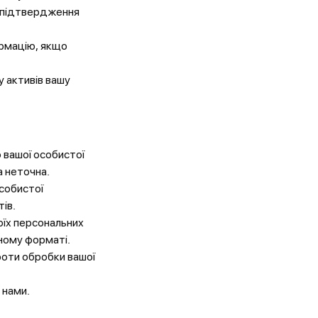
м підтвердження
рмацію, якщо
у активів вашу
 вашої особистої
а неточна.
собистої
ів.
оїх персональних
ному форматі.
роти обробки вашої
 нами.