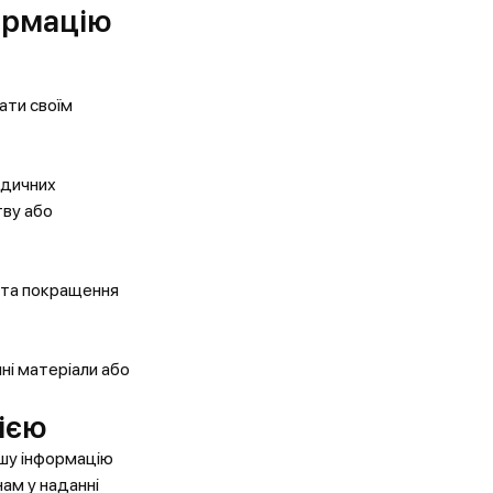
ормацію
ати своїм
идичних
тву або
я та покращення
ні матеріали або
ією
шу інформацію
ам у наданні