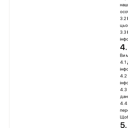
наш
осо
3.2
цьо
3.3
інф
4.
Ви 
4.1
інф
4.2
інф
4.3
дан
4.
пер
Щоб
5.