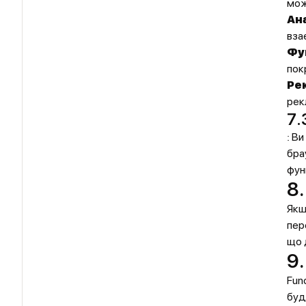
мож
Ан
вза
Фу
пок
Ре
рек
7.
: В
бра
фун
8
Якщ
пер
що 
9.
Fun
буд