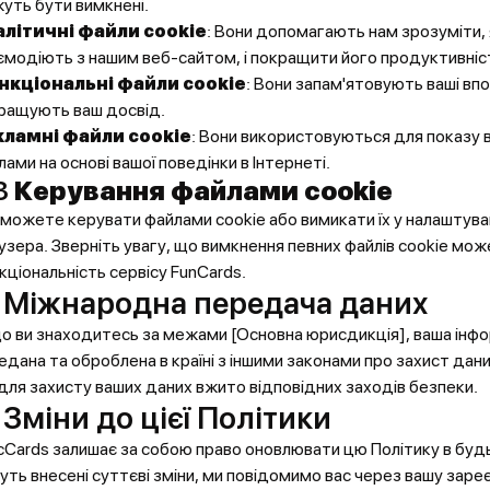
уть бути вимкнені.
алітичні файли cookie
: Вони допомагають нам зрозуміти, 
ємодіють з нашим веб-сайтом, і покращити його продуктивніс
нкціональні файли cookie
: Вони запам'ятовують ваші вп
ращують ваш досвід.
кламні файли cookie
: Вони використовуються для показу 
лами на основі вашої поведінки в Інтернеті.
3
Керування файлами cookie
и можете керувати файлами cookie або вимикати їх у налаштув
узера. Зверніть увагу, що вимкнення певних файлів cookie мож
кціональність сервісу FunCards.
. Міжнародна передача даних
о ви знаходитесь за межами [Основна юрисдикція], ваша інф
едана та оброблена в країні з іншими законами про захист дан
для захисту ваших даних вжито відповідних заходів безпеки.
 Зміни до цієї Політики
cCards залишає за собою право оновлювати цю Політику в буд
уть внесені суттєві зміни, ми повідомимо вас через вашу зар