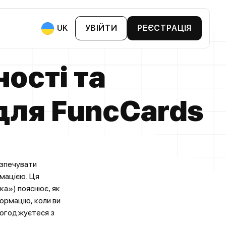
UK
УВІЙТИ
РЕЄСТРАЦІЯ
ості та
ями:
 Та BNPL
втопарком
для FunсCards
хтами
анії
Та Бонусні Картки
ви Та Біржі
езпечувати
артки Лояльності
мацією. Ця
ка») пояснює, як
ормацію, коли ви
погоджуєтеся з