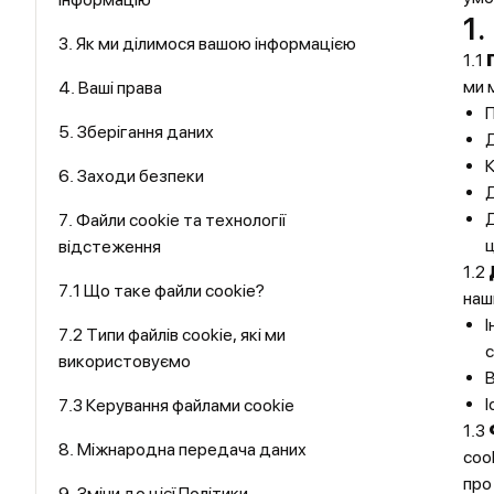
1.
3. Як ми ділимося вашою інформацією
1.1
ми 
4. Ваші права
П
5. Зберігання даних
К
6. Заходи безпеки
Д
Д
7. Файли cookie та технології
ц
відстеження
1.2
7.1 Що таке файли cookie?
наш
І
7.2 Типи файлів cookie, які ми
використовуємо
В
І
7.3 Керування файлами cookie
1.3
8. Міжнародна передача даних
coo
про
9. Зміни до цієї Політики