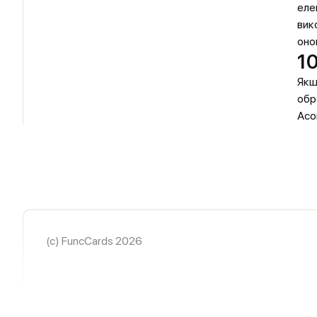
еле
вик
оно
10
Якщ
обр
Асо
(c) FuncCards 2026