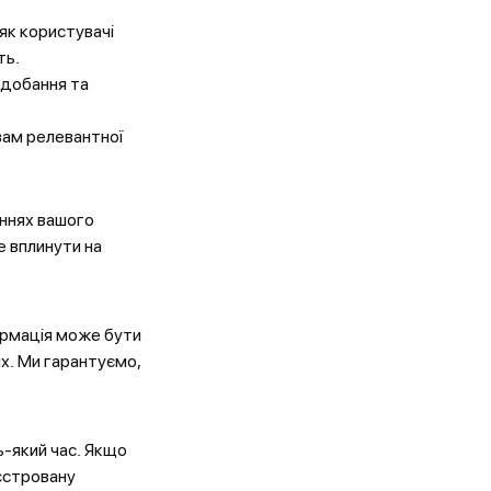
як користувачі
ть.
одобання та
вам релевантної
аннях вашого
е вплинути на
ормація може бути
их. Ми гарантуємо,
ь-який час. Якщо
еєстровану