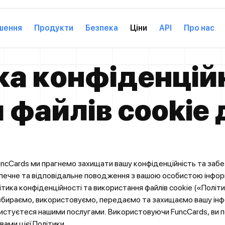
шення
Продукти
Безпека
Ціни
API
Про нас
ка конфіденційн
За індустріями:
Можливості:
За індустрі
ктики
Онлайн-Ритейл
Apple Pay
Видача Позик
іабаїнгу
Туризм Та Гостинність
Google Pay
Управління А
 файлів cookie 
Транспорт Та Логістика
Контроль Витрат
Управління Я
Партнерський Маркетинг
API Та Інтеграції
Страхові Комп
Стрімінгові Платформи
Telegram-Бот І Міні-Додаток
Банки
орми
Фінтех-Компанії
Подарункові 
Роботодавці Та Гіг-Платформи
Цифрові Акти
unсCards ми прагнемо захищати вашу конфіденційність та заб
Членські Та К
печне та відповідальне поводження з вашою особистою інфор
ітика конфіденційності та використання файлів cookie («Політи
збираємо, використовуємо, передаємо та захищаємо вашу інф
истуєтеся нашими послугами. Використовуючи FunсCards, ви 
вами цієї Політики.