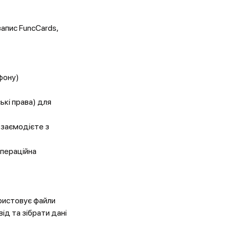
запис FuncCards,
фону)
ькі права) для
взаємодієте з
операційна
ористовує файли
ід та зібрати дані