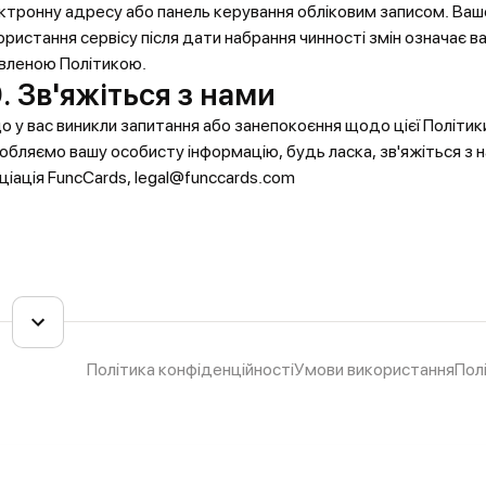
ктронну адресу або панель керування обліковим записом. Ва
ористання сервісу після дати набрання чинності змін означає в
вленою Політикою.
. Зв'яжіться з нами
о у вас виникли запитання або занепокоєння щодо цієї Політики
обляємо вашу особисту інформацію, будь ласка, зв'яжіться з 
ціація FuncCards, legal@funccards.com
Політика конфіденційності
Умови використання
Пол