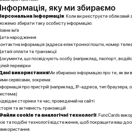
 Інформація, яку ми збираємо
Персональна інформація
: Коли ви реєструєте обліковий 
можемо збирати таку особисту інформацію:
овне ім'я
Дата народження
онтактна інформація (адреса електронної пошти, номер теле
еталі оплати та транзакції
окументи, що посвідчують особу (наприклад, паспорт, водійс
ілей перевірки
Дані використання
Ми збираємо інформацію про те, як ви 
ими сервісами, зокрема:
нформація про пристрій (наприклад, IP-адреса, тип браузера, 
система)
ідвідані сторінки та час, проведений на сайті
сторія та активність транзакцій
Файли cookie та аналогічні технології
: FuncCards вик
kie та подібні технології відстеження, щоб покращити ваш досв
 використання.