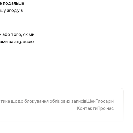
ше подальше
ашу згоду з
 або того, як ми
нами за адресою:
ітика щодо блокування облікових записів
Ціни
Глосарій
Контакти
Про нас