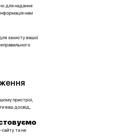
дно для надання
 інформація нам
 для захисту вашої
 неправильного
теження
ашому пристрої,
ти ваш досвід,
истовуємо
-сайту та не