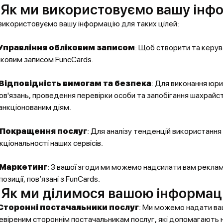
. Як ми використовуємо вашу інф
використовуємо вашу інформацію для таких цілей:
Управління обліковим записом
: Щоб створити та керув
іковим записом FuncCards.
Відповідність вимогам та безпека
: Для виконання юр
ов'язань, проведення перевірки особи та запобігання шахрайс
анкціонованим діям.
Покращення послуг
: Для аналізу тенденцій використанн
кціональності наших сервісів.
Маркетинг
: З вашої згоди ми можемо надсилати вам реклам
озиції, пов’язані з FunCards.
. Як ми ділимося вашою інформац
Сторонні постачальники послуг
: Ми можемо надати ва
евіреним стороннім постачальникам послуг, які допомагають н