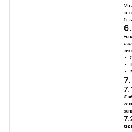
Ми 
пос
біл
6
Fun
осо
вик
О
Р
7.
7.
Фай
кол
зап
7.
Ос