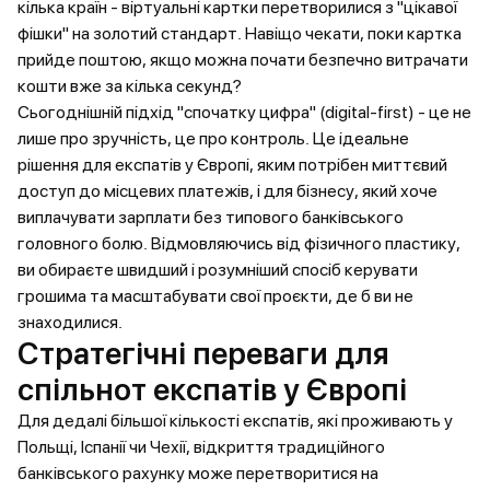
кілька країн - віртуальні картки перетворилися з "цікавої
фішки" на золотий стандарт. Навіщо чекати, поки картка
прийде поштою, якщо можна почати безпечно витрачати
кошти вже за кілька секунд?
Сьогоднішній підхід "спочатку цифра" (digital-first) - це не
лише про зручність, це про контроль. Це ідеальне
рішення для експатів у Європі, яким потрібен миттєвий
доступ до місцевих платежів, і для бізнесу, який хоче
виплачувати зарплати без типового банківського
головного болю. Відмовляючись від фізичного пластику,
ви обираєте швидший і розумніший спосіб керувати
грошима та масштабувати свої проєкти, де б ви не
знаходилися.
Стратегічні переваги для
спільнот експатів у Європі
Для дедалі більшої кількості експатів, які проживають у
Польщі, Іспанії чи Чехії, відкриття традиційного
банківського рахунку може перетворитися на