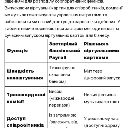
рішенням для розподілу корпоративних фінансів.
Випускаючи віртуальні картки для співробітників, компанії
можуть автоматизувати управління витратами та
забезпечити миттєвий доступ до зарплат чи добових. У
таблиці нижче порівнюються застарілі методи виплат із
сучасним випуском віртуальних карток для бізнесу:
Застарілий
Рішення з
Функція
банківський
віртуальними
Payroll
картками
Тижні (ручне
Швидкість
Миттєво
схвалення
налаштування
(цифровий випуск)
банком)
Високі
Транскордонні
Низькі (нативна
(міжнародні
комісії
мультивалютність)
перекази)
Із затримкою
Доступ
У реальному часі
(залежить від
співробітників
(доступні одразу)