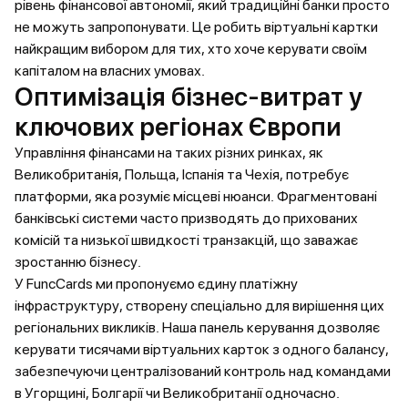
рівень фінансової автономії, який традиційні банки просто
не можуть запропонувати. Це робить віртуальні картки
найкращим вибором для тих, хто хоче керувати своїм
капіталом на власних умовах.
Оптимізація бізнес-витрат у
ключових регіонах Європи
Управління фінансами на таких різних ринках, як
Великобританія, Польща, Іспанія та Чехія, потребує
платформи, яка розуміє місцеві нюанси. Фрагментовані
банківські системи часто призводять до прихованих
комісій та низької швидкості транзакцій, що заважає
зростанню бізнесу.
У FuncCards ми пропонуємо єдину платіжну
інфраструктуру, створену спеціально для вирішення цих
регіональних викликів. Наша панель керування дозволяє
керувати тисячами віртуальних карток з одного балансу,
забезпечуючи централізований контроль над командами
в Угорщині, Болгарії чи Великобританії одночасно.