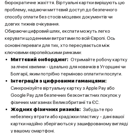
бюрократичне жахіття. Віртуальні картки вирішують цю
проблему, надаючи миттєвий доступ до безпечного
способу оплати без стосів місцевих документів чи
довгих тижнів очікування.
Обираючи цифровий шлях, експати можуть легко
керувати щоденними витратами по всій Європі. Ось
основні переваги для тих, хто пересувається між
ключовими європейськими ринками:
Миттєвий онбординг:
Отримайте робочу картку
за лічені хвилини - ідеально для новачків в Угорщині чи
Болгарії, яким потрібно терміново оплатити послуги.
Інтеграція з цифровими гаманцями:
Синхронізуйте віртуальну картку з Apple Pay або
Google Pay для безпечних безконтактних покупок у
фізичних магазинах Великобританії та ЄС.
Жодних фізичних ризиків:
Забудьте про
небезпеку втрати або крадіжки пластику - дані вашої
картки надійно зберігаються у зашифрованому вигляді
у вашому смартфоні.