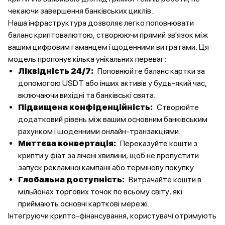
чекаючи завершення банківських циклів.
Наша інфраструктура дозволяє легко поповнювати
баланс криптовалютою, створюючи прямий зв'язок між
вашим цифровим гаманцем і щоденними витратами. Ця
модель пропонує кілька унікальних переваг:
Ліквідність 24/7:
Поповнюйте баланс картки за
допомогою USDT або інших активів у будь-який час,
включаючи вихідні та банківські свята.
Підвищена конфіденційність:
Створюйте
додатковий рівень між вашим основним банківським
рахунком і щоденними онлайн-транзакціями.
Миттєва конвертація:
Переказуйте кошти з
крипти у фіат за лічені хвилини, щоб не пропустити
запуск рекламної кампанії або термінову покупку.
Глобальна доступність:
Витрачайте кошти в
мільйонах торгових точок по всьому світу, які
приймають основні карткові мережі.
Інтегруючи крипто-фінансування, користувачі отримують