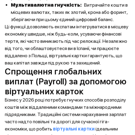
Мультивалютна гнучкість:
Витрачайте кошти в
місцевих валютах, таких як злотий, крона або форинт,
зберігаючи при цьому єдиний цифровий баланс.
Ці функції дозволяють експатам інтегруватися в місцеву
економіку швидше, ніж будь-коли, усуваючи фінансові
тертя, які часто виникають під час релокації. Незалежно
від того, чи облаштовуєтеся ви в Іспанії, чи працюєте
віддалено з Польщі, віртуальні картки гарантують, що
ваш капітал завжди під рукою та захищений.
Спрощення глобальних
виплат (Payroll) за допомогою
віртуальних карток
Бізнес у 2026 році потребує гнучких способів розподілу
коштів між віддаленими командами та міжнародними
підрядниками. Традиційні системи нарахування зарплат
часто надто повільні та дорогі для сучасної гіга-
економіки, що робить
віртуальні картки
ідеальним