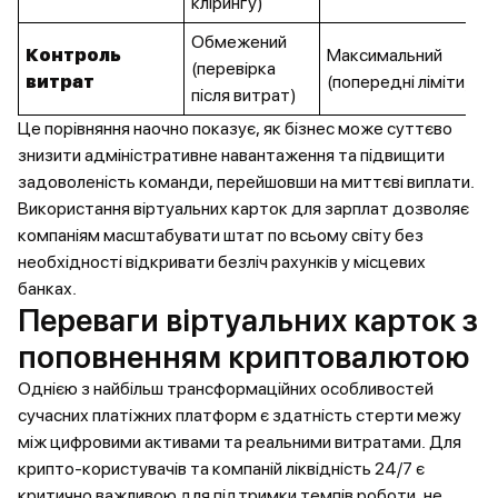
клірингу)
Обмежений
Контроль
Максимальний
(перевірка
витрат
(попередні ліміти)
після витрат)
Це порівняння наочно показує, як бізнес може суттєво
знизити адміністративне навантаження та підвищити
задоволеність команди, перейшовши на миттєві виплати.
Використання віртуальних карток для зарплат дозволяє
компаніям масштабувати штат по всьому світу без
необхідності відкривати безліч рахунків у місцевих
банках.
Переваги віртуальних карток з
поповненням криптовалютою
Однією з найбільш трансформаційних особливостей
сучасних платіжних платформ є здатність стерти межу
між цифровими активами та реальними витратами. Для
крипто-користувачів та компаній ліквідність 24/7 є
критично важливою для підтримки темпів роботи, не