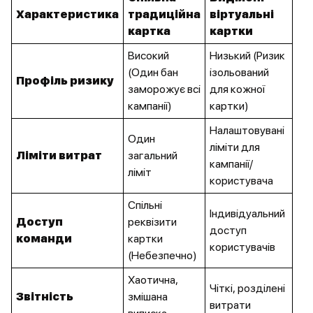
Характеристика
традиційна
віртуальні
картка
картки
Високий
Низький (Ризик
(Один бан
ізольований
Профіль ризику
заморожує всі
для кожної
кампанії)
картки)
Налаштовувані
Один
ліміти для
Ліміти витрат
загальний
кампанії/
ліміт
користувача
Спільні
Індивідуальний
Доступ
реквізити
доступ
команди
картки
користувачів
(Небезпечно)
Хаотична,
Чіткі, розділені
Звітність
змішана
витрати