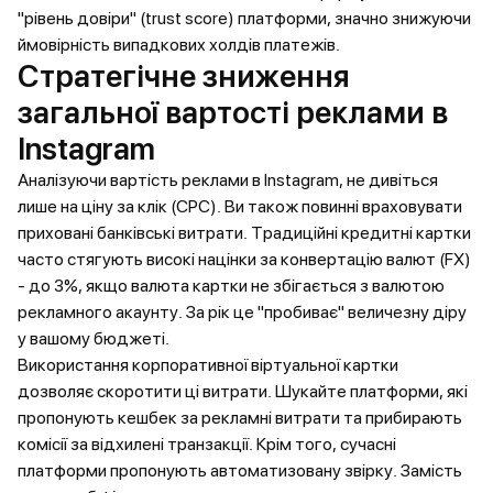
"рівень довіри" (trust score) платформи, значно знижуючи
ймовірність випадкових холдів платежів.
Стратегічне зниження
загальної вартості реклами в
Instagram
Аналізуючи вартість реклами в Instagram, не дивіться
лише на ціну за клік (CPC). Ви також повинні враховувати
приховані банківські витрати. Традиційні кредитні картки
часто стягують високі націнки за конвертацію валют (FX)
- до 3%, якщо валюта картки не збігається з валютою
рекламного акаунту. За рік це "пробиває" величезну діру
у вашому бюджеті.
Використання корпоративної віртуальної картки
дозволяє скоротити ці витрати. Шукайте платформи, які
пропонують кешбек за рекламні витрати та прибирають
комісії за відхилені транзакції. Крім того, сучасні
платформи пропонують автоматизовану звірку. Замість