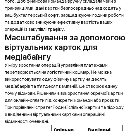
того, щоб фінансова команда вручну складала чеки з
транзакціями, дані картки безпосередньо надходять у
ваш бухгалтерський софт, заощаджуючи години роботи
та додатково знижуючи ефективну вартість ваших
операцій із закупівлі трафіку.
Масштабування за допомогою
віртуальних карток для
медіабаїнгу
У міру зростання операцій управління платежами
перетворюється на логістичний кошмар. Не можна
використовувати одну фізичну картку на десять
медіабаєрів та п'ятдесят кампаній; це створює єдину
точку відмови. Рішенням є використання окремої картки
для онлайн-оплати під конкретні команди або проєкти.
При порівнянні стратегії однієї спільної картки та підходу
з виділеними віртуальними картками операційні
відмінності очевидні:
Спільна
Виділені