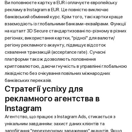
Ви поповнюєте картку в EUR і оплачуєте європейську
рекламу в Instagram в EUR. Це повністю виключає
банківський обмінний курс. Крім того, такі картки краще
взаємодіють із глобальними банками-еквайрами. Функції
на кшталт 3D Secure стандартизовані по-різному в різних
регіонах; використання картки, "рідної" для валюти/
регіону рекламного акаунту, підвищує відсоток
схвалення транзакцій (acceptance rate). Сучасні
платформи також дозволяють поповнення
криптовалютою, даючи гнучкість в управлінні глобальною
ліквідністю без очікування повільних міжнародних
банківських переказів.
Стратегії успіху для
рекламного агентства в
Instagram
Агентство, що працює з Instagram Ads, стикається з
унікальним завданням: захист даних клієнтів та
запобігання "перехресному зараженню" акаунтів. Якщо