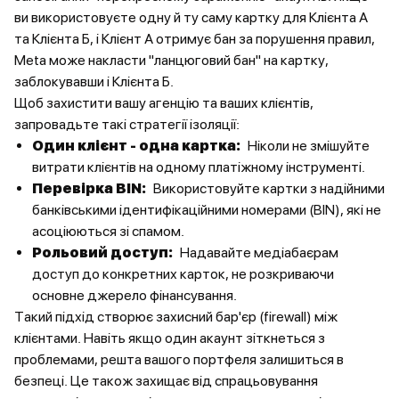
ви використовуєте одну й ту саму картку для Клієнта А
та Клієнта Б, і Клієнт А отримує бан за порушення правил,
Meta може накласти "ланцюговий бан" на картку,
заблокувавши і Клієнта Б.
Щоб захистити вашу агенцію та ваших клієнтів,
запровадьте такі стратегії ізоляції:
Один клієнт - одна картка:
Ніколи не змішуйте
витрати клієнтів на одному платіжному інструменті.
Перевірка BIN:
Використовуйте картки з надійними
банківськими ідентифікаційними номерами (BIN), які не
асоціюються зі спамом.
Рольовий доступ:
Надавайте медіабаєрам
доступ до конкретних карток, не розкриваючи
основне джерело фінансування.
Такий підхід створює захисний бар'єр (firewall) між
клієнтами. Навіть якщо один акаунт зіткнеться з
проблемами, решта вашого портфеля залишиться в
безпеці. Це також захищає від спрацьовування