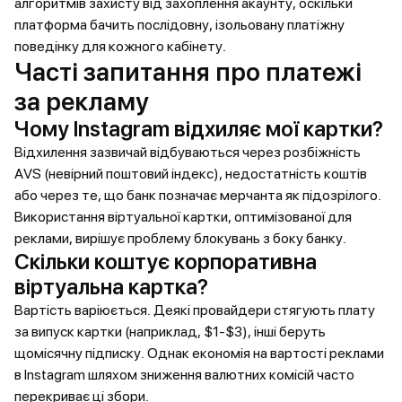
алгоритмів захисту від захоплення акаунту, оскільки
платформа бачить послідовну, ізольовану платіжну
поведінку для кожного кабінету.
Часті запитання про платежі
за рекламу
Чому Instagram відхиляє мої картки?
Відхилення зазвичай відбуваються через розбіжність
AVS (невірний поштовий індекс), недостатність коштів
або через те, що банк позначає мерчанта як підозрілого.
Використання віртуальної картки, оптимізованої для
реклами, вирішує проблему блокувань з боку банку.
Скільки коштує корпоративна
віртуальна картка?
Вартість варіюється. Деякі провайдери стягують плату
за випуск картки (наприклад, $1-$3), інші беруть
щомісячну підписку. Однак економія на вартості реклами
в Instagram шляхом зниження валютних комісій часто
перекриває ці збори.