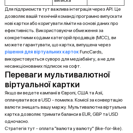
виписка
Для підприємств тут важлива інтеграція через API. Це
дозволяє вашій технічній команді програмно випускати
нові картки або коригувати ліміти на основі даних про
ефективність. Використовуючи обмеження за
конкретними кодами категорій продавців (MCC), ви
можете гарантувати, що картка, випущена через
рішення для віртуальних карток
FuncCards,
використовується суворо для медіабаїнгу, а не для
несанкціонованих підписок на софт.
Переваги мультивалютної
віртуальної картки
Якщо ви ведете кампанії в Європі, США та Азії,
оплачувати все в USD - помилка. Комісії за конвертацію
валюти знищать вашу маржу. Мультивалютна віртуальна
картка дозволяє тримати баланси в EUR, GBP та USD
одночасно.
Стратегія тут - оплата "валюта у валюту" (like-for-like).