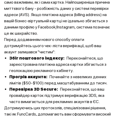
само важливим, як і сама картка. Найпоширеніша причина
миттєвого бану - розбіжність даних у системі перевірки
адреси (AVS). Якщо платіжна адреса (billing address) на
вашій бізнес-віртуальній картці не ідеально збігається з
даними профілю у Facebook/Instagram, система позначає
це як шахрайство.
Перед додаванням нового способу оплати
дотримуйтесь цього чек-ліста верифікації, щоб ваш
акаунт залишався "чистим":
Збіг поштового індексу:
Переконайтеся, що
зареєстрована платіжна адреса картки збігається з
геолокацією рекламного кабінету.
Прогрів акаунта:
Починайте з невеликих денних
лімітів ($50-$100) перед масштабуванням до тисяч.
Перевірка 3D Secure:
Переконайтеся, що ваш
провайдер карток підтримує верифікацію 3DS, яка
часто вимагається для рекламних акаунтів в ЄС.
Дотримуючись цих протоколів, спеціалізовані рішення,
такі як FuncCards, допомагають вам сформувати високий