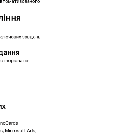
 автоматизованого
ління
 ключових завдань
вдання
 створювати:
их
uncCards
s, Microsoft Ads,