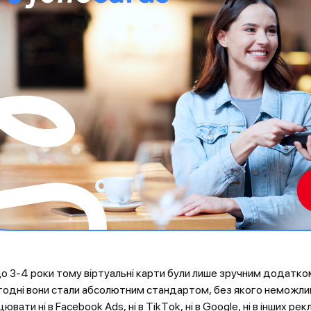
о 3-4 роки тому віртуальні карти були лише зручним додатком
годні вони стали абсолютним стандартом, без якого неможл
ювати ні в Facebook Ads, ні в TikTok, ні в Google, ні в інших ре