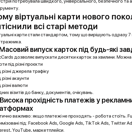
устрія потребувала швидкого, універсального, безпечного та
трументу.
ому віртуальні карти нового поко
тіснили всі старі методи
туальні карти стали стандартом, тому що вирішують одразу 7
ітражника.
 Масовий випуск карток під будь-які за
cCards дозволяє випускати десятки карток за хвилини. Можна
рти під різні проєкти
ід різні джерела трафіку
д різні акаунти
д різні валюти
них візитів до банку, документів, очікувань.
 Висока прохідність платежів у рекламн
атформах
тично важливо: якщо платежі не проходять - робота стоїть. F
имізовані під: Facebook Ads, Google Ads, TikTok Ads, Twitter Ad
terest, YouTube, маркетплейси.