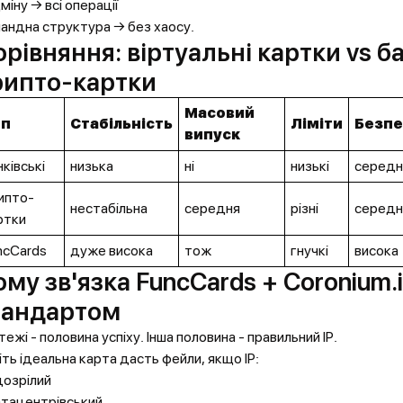
міну → всі операції
андна структура → без хаосу.
рівняння: віртуальні картки vs б
рипто-картки
Масовий
ип
Стабільність
Ліміти
Безпе
випуск
нківські
низька
ні
низькі
середн
ипто-
нестабільна
середня
різні
середн
ртки
ncCards
дуже висока
тож
гнучкі
висока
му зв'язка FuncCards + Coronium.
тандартом
тежі - половина успіху. Інша половина - правильний IP.
іть ідеальна карта дасть фейли, якщо IP:
ідозрілий
атацентрівський