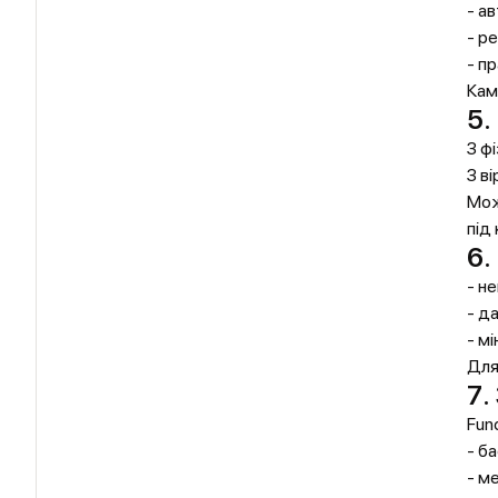
- а
- р
- п
Кам
5.
З ф
З в
Мож
під
6.
- н
- д
- м
Для
7.
Fun
- б
- м