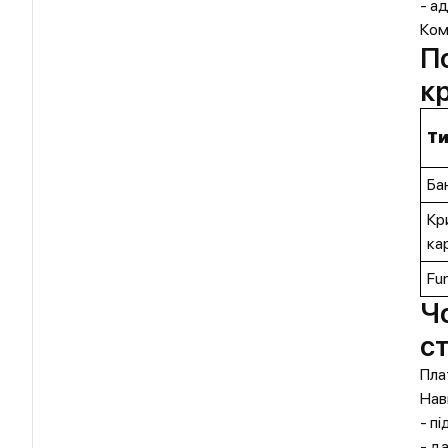
- ад
Ком
По
к
Т
Ба
Кр
ка
Fu
Чо
с
Пла
Нав
- п
- д