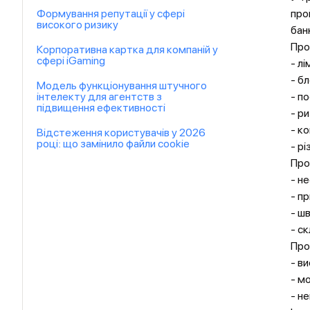
Формування репутації у сфері
про
високого ризику
бан
Про
Корпоративна картка для компаній у
сфері iGaming
- л
- б
Модель функціонування штучного
інтелекту для агентств з
- п
підвищення ефективності
- р
- к
Відстеження користувачів у 2026
році: що замінило файли cookie
- р
Про
- н
- п
- ш
- с
Про
- в
- м
- н