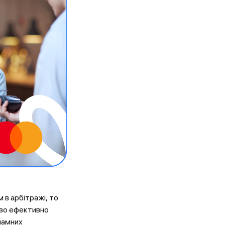
 в арбітражі, то
иво ефективно
кламних