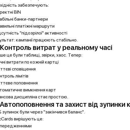
хідність забезпечують:
оректні BIN
табільні банки-партнери
равильні платіжні маршрути
ідсутність "підозрілої" активності
ультат: кампанії працюють стабільно.
 Контроль витрат у реальному часі
іше це були таблиці, звірки, хаос. Тепер:
очні витрати по кожній картці
иттєві сповіщення
нтроль лімітів
иттєве поповнення
втоматичне вимкнення карт
ансова дисципліна стає простою.
 Автопоповнення та захист від зупинки 
 зупинок були через "закінчився баланс".
cCards вирішують це:
опередженнями