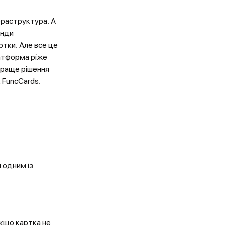
фраструктура. А
анди
ртки. Але все це
латформа ріже
йкраще рішення
к FuncCards.
я одним із
Якщо картка не