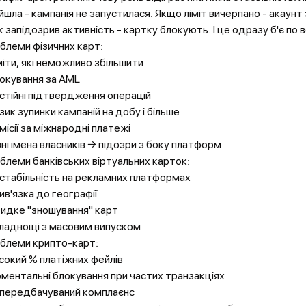
йшла - кампанія не запустилася. Якщо ліміт вичерпано - акаунт
к запідозрив активність - картку блокують. І це одразу б'є по в
блеми фізичних карт:
іміти, які неможливо збільшити
локування за AML
остійні підтвердження операцій
изик зупинки кампаній на добу і більше
омісії за міжнародні платежі
ізні імена власників → підозри з боку платформ
блеми банківських віртуальних карток:
естабільність на рекламних платформах
рив'язка до географії
видке "зношування" карт
кладнощі з масовим випуском
блеми крипто-карт:
исокий % платіжних фейлів
оментальні блокування при частих транзакціях
епередбачуваний комплаєнс