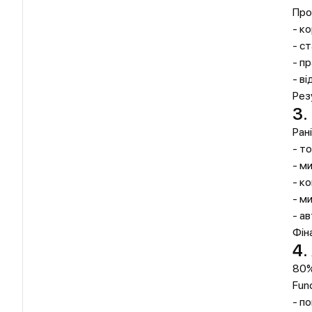
Про
- к
- с
- п
- в
Рез
3.
Ран
- т
- м
- ко
- м
- а
Фін
4.
80%
Fun
- п