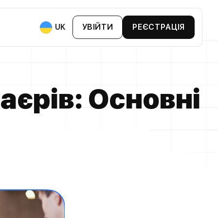
UK
УВІЙТИ
РЕЄСТРАЦІЯ
ями:
 Та BNPL
аєрів: Основні
втопарком
хтами
анії
Та Бонусні Картки
ви Та Біржі
артки Лояльності