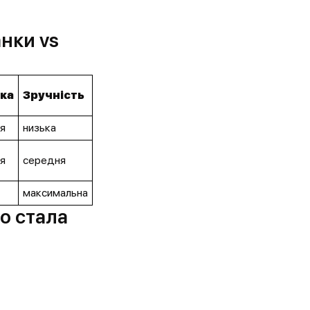
анки vs
ка
Зручність
я
низька
я
середня
максимальна
io стала