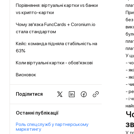
Порівняння: віртуальні картки vs банки
пла
vs крипто-картки
При
без
Чому зв'язка FuncCards + Coronium.io
вик
стала стандартом
бул
пла
Кейс: команда підняла стабільність на
пла
63%
У ц
Коли віртуальні картки - обов'язкові
- ч
- я
Висновок
- я
- ч
- р
Поділитися
- і
най
Ч
Останні публікації
з
Роль спецслужб у партнерському
маркетингу
У т