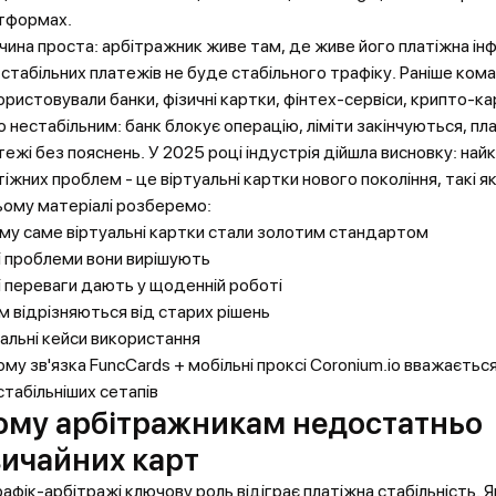
тформах.
чина проста: арбітражник живе там, де живе його платіжна ін
 стабільних платежів не буде стабільного трафіку. Раніше ком
ористовували банки, фізичні картки, фінтех-сервіси, крипто-ка
о нестабільним: банк блокує операцію, ліміти закінчуються, п
тежі без пояснень. У 2025 році індустрія дійшла висновку: на
тіжних проблем - це віртуальні картки нового покоління, такі я
ьому матеріалі розберемо:
ому саме віртуальні картки стали золотим стандартом
кі проблеми вони вирішують
кі переваги дають у щоденній роботі
им відрізняються від старих рішень
еальні кейси використання
 чому зв'язка FuncCards + мобільні проксі Coronium.io вважаєтьс
стабільніших сетапів
ому арбітражникам недостатньо
вичайних карт
рафік-арбітражі ключову роль відіграє платіжна стабільність. 