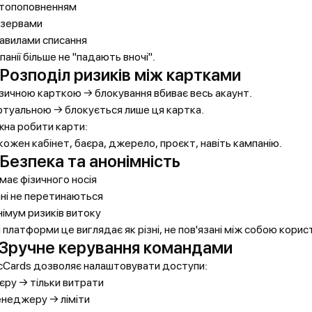
втопоповненням
езервами
равилами списання
панії більше не "падають вночі".
 Розподіл ризиків між картками
ізичною карткою → блокування вбиває весь акаунт.
іртуальною → блокується лише ця картка.
на робити карти:
 кожен кабінет, баєра, джерело, проєкт, навіть кампанію.
 Безпека та анонімність
емає фізичного носія
ані не перетинаються
інімум ризиків витоку
 платформи це виглядає як різні, не пов'язані між собою корист
 Зручне керування командами
cCards дозволяє налаштовувати доступи:
аєру → тільки витрати
енеджеру → ліміти