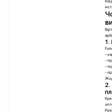
Інд
інс
Ч
ви
Вір
арб
1.
Fun
- ка
- п
- пі
- пі
Жод
2.
пл
Кри
опт
Pin