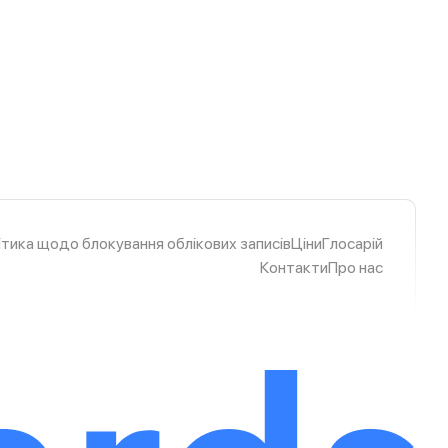
ітика щодо блокування облікових записів
Ціни
Глосарій
Контакти
Про нас