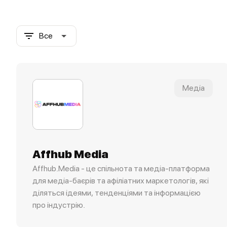
Все
Медіа
Affhub Media
Affhub.Media - це спільнота та медіа-платформа
для медіа-баєрів та афіліатних маркетологів, які
діляться ідеями, тенденціями та інформацією
про індустрію.