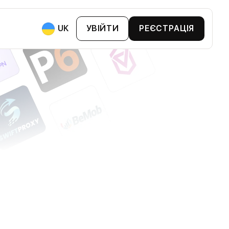
UK
УВІЙТИ
РЕЄСТРАЦІЯ
ями:
 Та BNPL
втопарком
хтами
анії
Та Бонусні Картки
ви Та Біржі
артки Лояльності