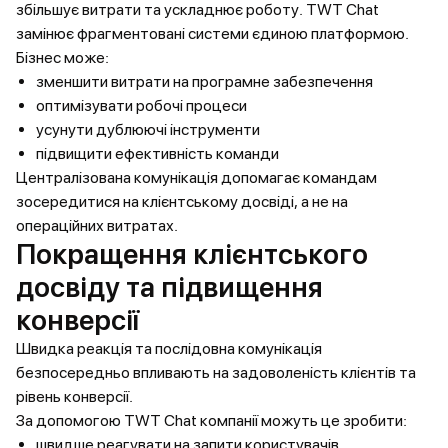
збільшує витрати та ускладнює роботу. TWT Chat
замінює фрагментовані системи єдиною платформою.
Бізнес може:
зменшити витрати на програмне забезпечення
оптимізувати робочі процеси
усунути дублюючі інструменти
підвищити ефективність команди
Централізована комунікація допомагає командам
зосередитися на клієнтському досвіді, а не на
операційних витратах.
Покращення клієнтського
досвіду та підвищення
конверсії
Швидка реакція та послідовна комунікація
безпосередньо впливають на задоволеність клієнтів та
рівень конверсії.
За допомогою TWT Chat компанії можуть це зробити:
швидше реагувати на запити користувачів