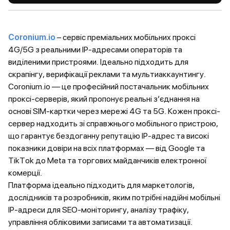
Coronium.io
– сервіс преміальних мобільних проксі
4G/5G з реальними IP-адресами операторів та
виділеними пристроями. Ідеально підходить для
скрапінгу, верифікації реклами та мультиаккаунтингу.
Coronium.io — це професійний постачальник мобільних
проксі-серверів, який пропонує реальні з’єднання на
основі SIM-картки через мережі 4G та 5G. Кожен проксі-
сервер надходить зі справжнього мобільного пристрою,
що гарантує бездоганну репутацію IP-адрес та високі
показники довіри на всіх платформах — від Google та
TikTok до Meta та торгових майданчиків електронної
комерції.
Платформа ідеально підходить для маркетологів,
дослідників та розробників, яким потрібні надійні мобільні
IP-адреси для SEO-моніторингу, аналізу трафіку,
управління обліковими записами та автоматизації.