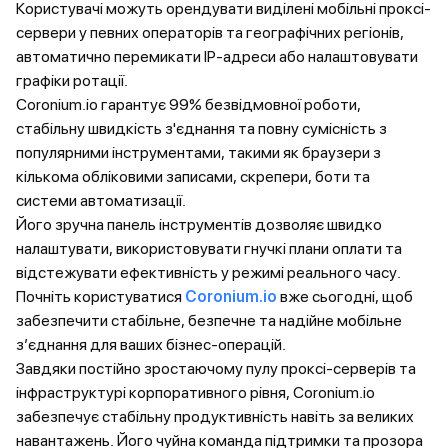
Користувачі можуть орендувати виділені мобільні проксі-
сервери у певних операторів та географічних регіонів,
автоматично перемикати IP-адреси або налаштовувати
графіки ротації.
Coronium.io гарантує 99% безвідмовної роботи,
стабільну швидкість з'єднання та повну сумісність з
популярними інструментами, такими як браузери з
кількома обліковими записами, скрепери, боти та
системи автоматизації.
Його зручна панель інструментів дозволяє швидко
налаштувати, використовувати гнучкі плани оплати та
відстежувати ефективність у режимі реального часу.
Почніть користуватися
Coronium.io
вже сьогодні, щоб
забезпечити стабільне, безпечне та надійне мобільне
з’єднання для ваших бізнес-операцій.
Завдяки постійно зростаючому пулу проксі-серверів та
інфраструктурі корпоративного рівня, Coronium.io
забезпечує стабільну продуктивність навіть за великих
навантажень. Його чуйна команда підтримки та прозора