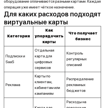
оборудование оплачиваются разными картами. Каждая
операция уже имеет чёткое назначение.
Для каких расходов подходят
виртуальные карты
Как
Что получает
Категория
упорядочить
бизнес
карты
Отдельная
Контроль
Подписки и
карта для
регулярных
SaaS
цифровых
списаний
сервисов
Карты по
Распределение
клиентам,
Реклама
рекламных
кабинетам или
бюджетов
кампаниям
Расходы на
Карта для
поездки не