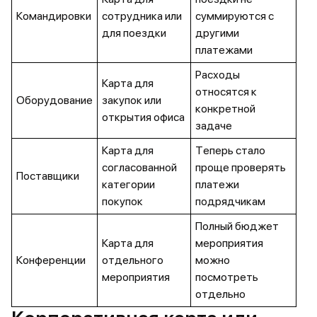
Командировки
сотрудника или
суммируются с
для поездки
другими
платежами
Расходы
Карта для
относятся к
Оборудование
закупок или
конкретной
открытия офиса
задаче
Карта для
Теперь стало
согласованной
проще проверять
Поставщики
категории
платежи
покупок
подрядчикам
Полный бюджет
Карта для
мероприятия
Конференции
отдельного
можно
мероприятия
посмотреть
отдельно