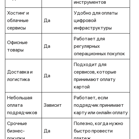
инструментов
Хостинг и
Удобно для оплаты
облачные
Да
цифровой
сервисы
инфраструктуры
Работает для
Офисные
Да
регулярных
товары
операционных покупок
Подходит для
Доставка и
сервисов, которые
Да
логистика
принимают оплату
картой
Небольшая
Работает, если
оплата
Зависит
подрядчик принимает
подрядчиков
карту или онлайн оплату
Срочные
Полезно, когда нужно
бизнес-
Да
быстро провести
покупки
платеж