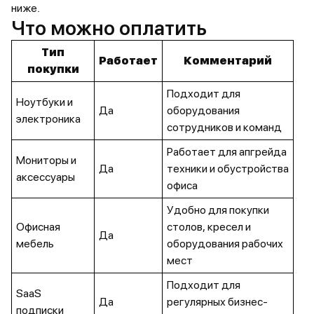
ниже.
Что можно оплатить
Тип
Работает
Комментарий
покупки
Подходит для
Ноутбуки и
Да
оборудования
электроника
сотрудников и команд
Работает для апгрейда
Мониторы и
Да
техники и обустройства
аксессуары
офиса
Удобно для покупки
Офисная
столов, кресел и
Да
мебель
оборудования рабочих
мест
Подходит для
SaaS
Да
регулярных бизнес-
подписки