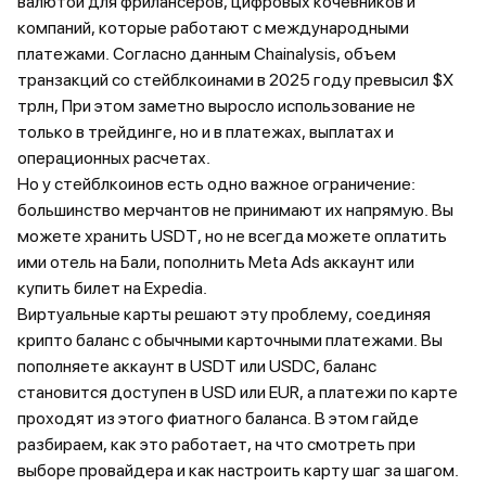
валютой для фрилансеров, цифровых кочевников и
компаний, которые работают с международными
платежами. Согласно данным Chainalysis, объем
транзакций со стейблкоинами в 2025 году превысил $X
трлн, При этом заметно выросло использование не
только в трейдинге, но и в платежах, выплатах и
операционных расчетах.
Но у стейблкоинов есть одно важное ограничение:
большинство мерчантов не принимают их напрямую. Вы
можете хранить USDT, но не всегда можете оплатить
ими отель на Бали, пополнить Meta Ads аккаунт или
купить билет на Expedia.
Виртуальные карты решают эту проблему, соединяя
крипто баланс с обычными карточными платежами. Вы
пополняете аккаунт в USDT или USDC, баланс
становится доступен в USD или EUR, а платежи по карте
проходят из этого фиатного баланса. В этом гайде
разбираем, как это работает, на что смотреть при
выборе провайдера и как настроить карту шаг за шагом.