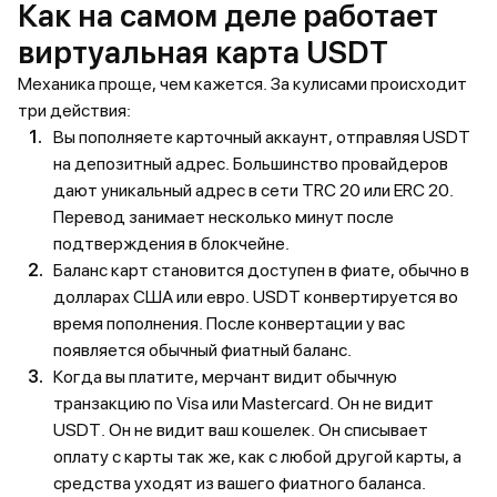
Как на самом деле работает
виртуальная карта USDT
Механика проще, чем кажется. За кулисами происходит
три действия:
Вы пополняете карточный аккаунт, отправляя USDT
на депозитный адрес. Большинство провайдеров
дают уникальный адрес в сети TRC 20 или ERC 20.
Перевод занимает несколько минут после
подтверждения в блокчейне.
Баланс карт становится доступен в фиате, обычно в
долларах США или евро. USDT конвертируется во
время пополнения. После конвертации у вас
появляется обычный фиатный баланс.
Когда вы платите, мерчант видит обычную
транзакцию по Visa или Mastercard. Он не видит
USDT. Он не видит ваш кошелек. Он списывает
оплату с карты так же, как с любой другой карты, а
средства уходят из вашего фиатного баланса.